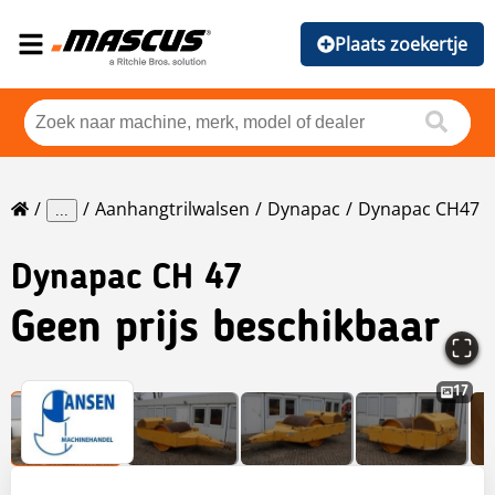
Plaats zoekertje
Aanhangtrilwalsen
Dynapac
Dynapac CH47
...
Dynapac
CH 47
Geen prijs beschikbaar
17