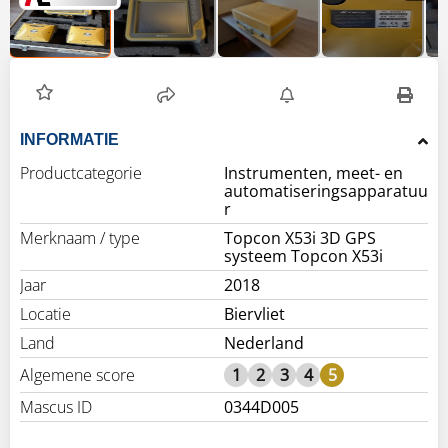
INFORMATIE
Productcategorie
Instrumenten, meet- en
automatiseringsapparatuu
r
Merknaam / type
Topcon X53i 3D GPS
systeem Topcon X53i
Jaar
2018
Locatie
Biervliet
Land
Nederland
Algemene score
1
2
3
4
5
Mascus ID
0344D005