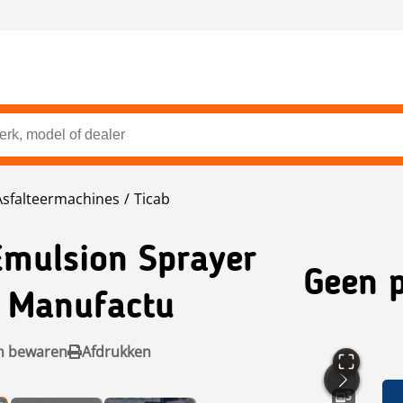
Asfalteermachines
Ticab
mulsion Sprayer
Geen p
r Manufactu
n bewaren
Afdrukken
3