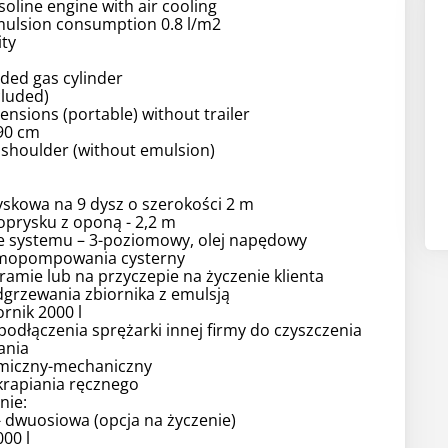
soline engine with air cooling
mulsion consumption 0.8 l/m2
ity
ed gas cylinder
ncluded)
mensions (portable) without trailer
90 cm
 shoulder (without emulsion)
yskowa na 9 dysz o szerokości 2 m
oprysku z oponą - 2,2 m
ie systemu – 3-poziomowy, olej napędowy
amopompowania cysterny
ramie lub na przyczepie na życzenie klienta
grzewania zbiornika z emulsją
ornik 2000 l
podłączenia sprężarki innej firmy do czyszczenia
ania
ermiczny-mechaniczny
krapiania ręcznego
nie:
- dwuosiowa (opcja na życzenie)
000 l