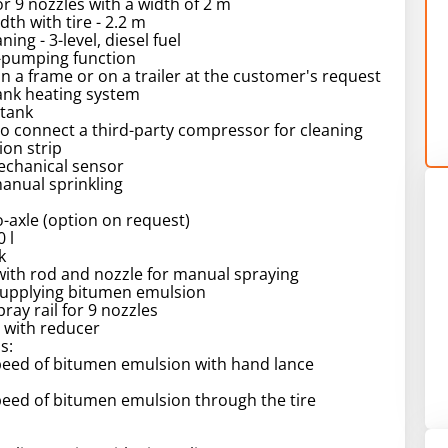
for 9 nozzles with a width of 2 m
dth with tire - 2.2 m
ning - 3-level, diesel fuel
f-pumping function
n a frame or on a trailer at the customer's request
ank heating system
 tank
y to connect a third-party compressor for cleaning
ion strip
echanical sensor
manual sprinkling
wo-axle (option on request)
 l
k
with rod and nozzle for manual spraying
supplying bitumen emulsion
ray rail for 9 nozzles
 with reducer
s:
peed of bitumen emulsion with hand lance
peed of bitumen emulsion through the tire