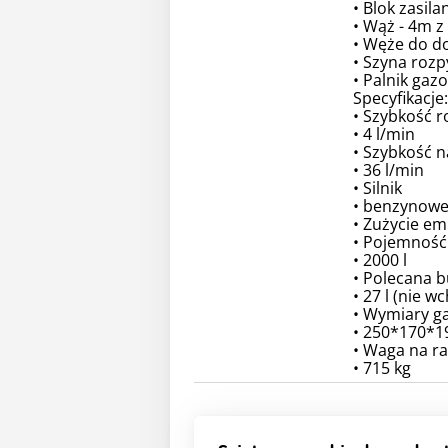
• Blok zasila
• Wąż - 4m z
• Węże do do
• Szyna rozp
• Palnik gaz
Specyfikacje:
• Szybkość r
• 4 l/min
• Szybkość n
• 36 l/min
• Silnik
• benzynowe
• Zużycie em
• Pojemność
• 2000 l
• Polecana 
• 27 l (nie 
• Wymiary g
• 250*170*1
• Waga na ra
• 715 kg