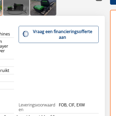
Vraag een financieringsofferte
hines
aan
n
ayer
yer
ruikt
Leveringsvoorwaard
FOB, CIF, EXW
en