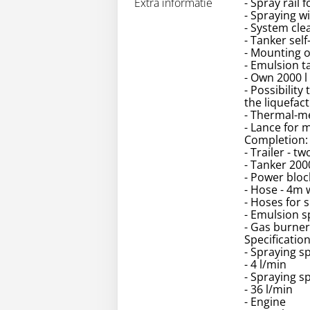
Extra informatie
- Spray rail 
- Spraying wi
- System clea
- Tanker sel
- Mounting o
- Emulsion t
- Own 2000 l
- Possibilit
the liquefact
- Thermal-m
- Lance for 
Completion:
- Trailer - t
- Tanker 2000
- Power bloc
- Hose - 4m 
- Hoses for 
- Emulsion sp
- Gas burner
Specification
- Spraying s
- 4 l/min
- Spraying s
- 36 l/min
- Engine