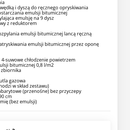
nia
 wędką i dyszą do ręcznego opryskiwania
starczania emulsji bitumicznej
ylająca emulsję na 9 dysz
owy z reduktorem
ozpylania emulsji bitumicznej lancą ręczną
atryskiwania emulsji bitumicznej przez oponę
 4-suwowe chłodzenie powietrzem
ulsji bitumicznej 0,8 l/m2
 zbiornika
butla gazowa
wchodzi w skład zestawu)
abarytowe (przenośne) bez przyczepy
90 cm
mię (bez emulsji)