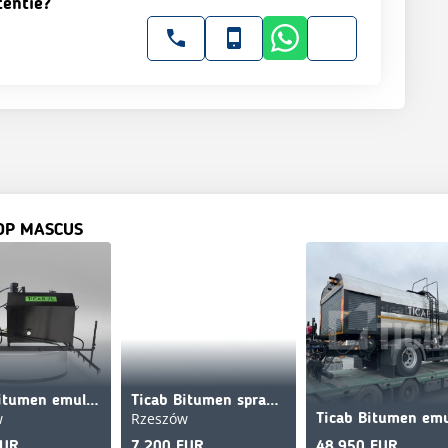
tentie?
OP MASCUS
Ticab Bitumen emulsion sprayer BS-1000 / Asphalt Sprayer
Ticab Bitumen sprayer/Asphalt Sprayer 500L Manufacturer
w
Rzeszów
EUR
7.200 EUR
48.950 EUR