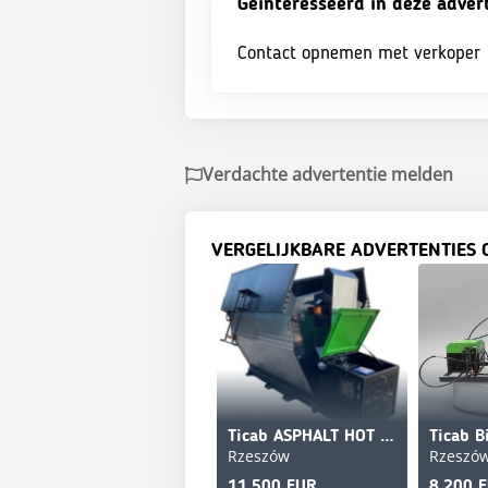
Geinteresseerd in deze adver
Contact opnemen met verkoper
Verdachte advertentie melden
VERGELIJKBARE ADVERTENTIES 
Ticab ASPHALT HOT BOX HB 2 / Termos asfaltowy HB-2
Rzeszów
Rzeszó
11.500 EUR
8.200 