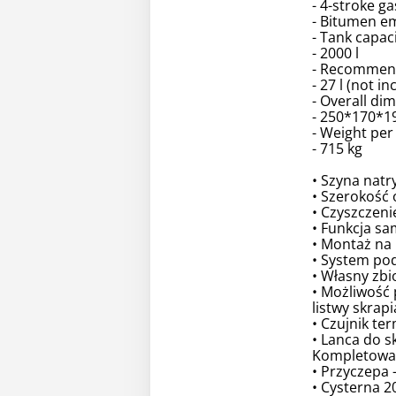
- 4-stroke ga
- Bitumen e
- Tank capac
- 2000 l
- Recommend
- 27 l (not i
- Overall di
- 250*170*1
- Weight per
- 715 kg
• Szyna natr
• Szerokość 
• Czyszczen
• Funkcja s
• Montaż na 
• System pod
• Własny zbi
• Możliwość 
listwy skrapi
• Czujnik t
• Lanca do s
Kompletowa
• Przyczepa 
• Cysterna 2