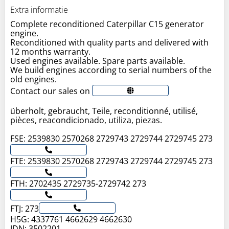
Extra informatie
Complete reconditioned Caterpillar C15 generator
engine.
Reconditioned with quality parts and delivered with
12 months warranty.
Used engines available. Spare parts available.
We build engines according to serial numbers of the
old engines.
Contact our sales on
überholt, gebraucht, Teile, reconditionné, utilisé,
pièces, reacondicionado, utiliza, piezas.
FSE: 2539830 2570268 2729743 2729744 2729745 273
FTE: 2539830 2570268 2729743 2729744 2729745 273
FTH: 2702435 2729735-2729742 273
FTJ: 273
H5G: 4337761 4662629 4662630
JDN: 3502201