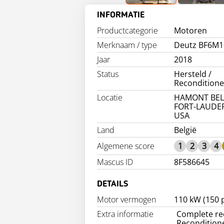
INFORMATIE
Productcategorie
Motoren
Merknaam / type
Deutz BF6M1
Jaar
2018
Status
Hersteld /
Recondition
Locatie
HAMONT BEL
FORT-LAUDE
USA
Land
België
Algemene score
1
2
3
4
Mascus ID
8F586645
DETAILS
Motor vermogen
110 kW (150 
Extra informatie
Complete re
Reconditione