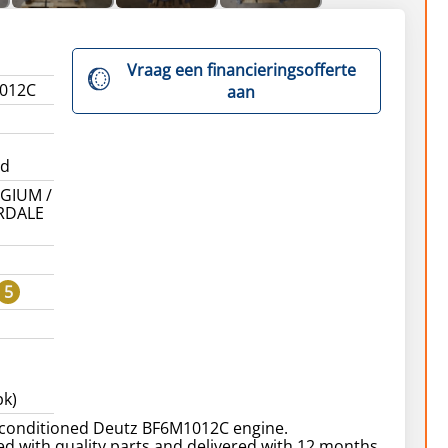
Vraag een financieringsofferte
012C
aan
ed
GIUM /
RDALE
5
pk)
conditioned Deutz BF6M1012C engine.
d with quality parts and delivered with 12 months