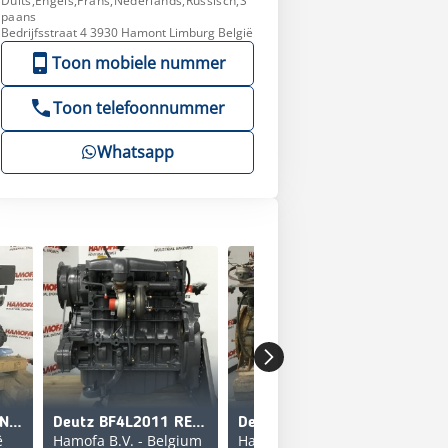
Duits,Engels,Frans,Nederlands,Russisch,S
paans
Bedrijfsstraat 4 3930 Hamont Limburg België
Toon mobiele nummer
Toon telefoonnummer
Whatsapp
Deutz TCD12.0 V6 NEW
Deutz BF4L2011 RECONDITIONED
Deutz BF6M1013MCP USED
ë
Hamofa B.V. - Belgium
Hamofa B.V. - België
Ham