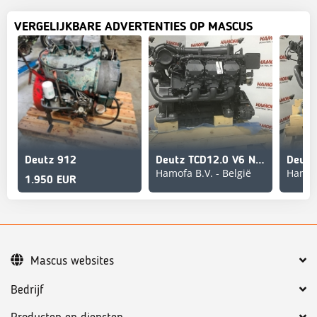
VERGELIJKBARE ADVERTENTIES OP MASCUS
Deutz 912
Deutz TCD12.0 V6 NEW
Hamofa B.V. - België
Hamofa
1.950 EUR
Mascus websites
Bedrijf