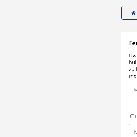
Fe
Uw 
hul
zul
mog