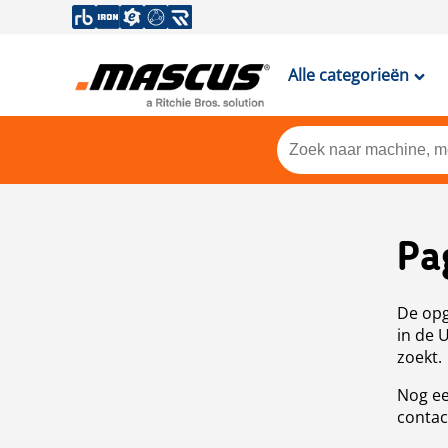
Alle categorieën
Pa
De opg
in de 
zoekt.
Nog ee
contac