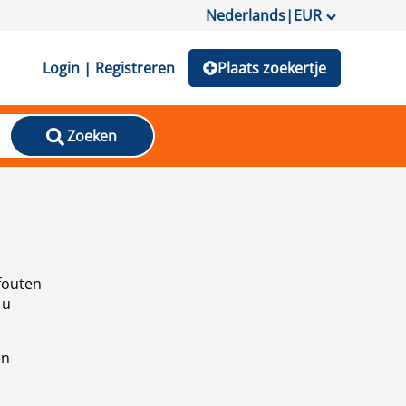
Nederlands
|
EUR
Login | Registreren
Plaats zoekertje
Zoeken
fouten
 u
en