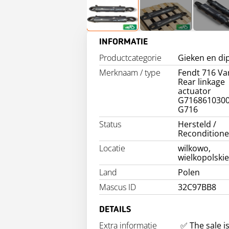
INFORMATIE
Productcategorie
Gieken en di
Merknaam / type
Fendt 716 Va
Rear linkage
actuator
G716861030
G716
Status
Hersteld /
Recondition
Locatie
wilkowo,
wielkopolski
Land
Polen
Mascus ID
32C97BB8
DETAILS
Extra informatie
✅ The sale is