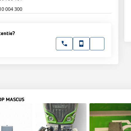
0 004 300
tentie?
OP MASCUS