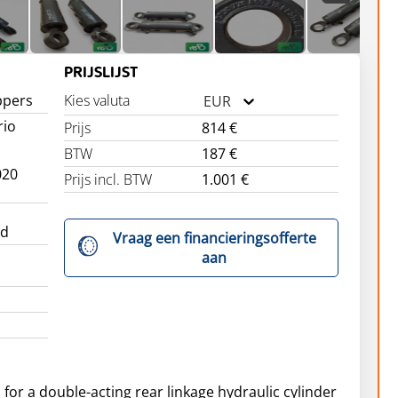
PRIJSLIJST
ppers
Kies valuta
EUR
rio
Prijs
814 €
BTW
187 €
020
Prijs incl. BTW
1.001 €
ed
Vraag een financieringsofferte
aan
e
 for a double-acting rear linkage hydraulic cylinder