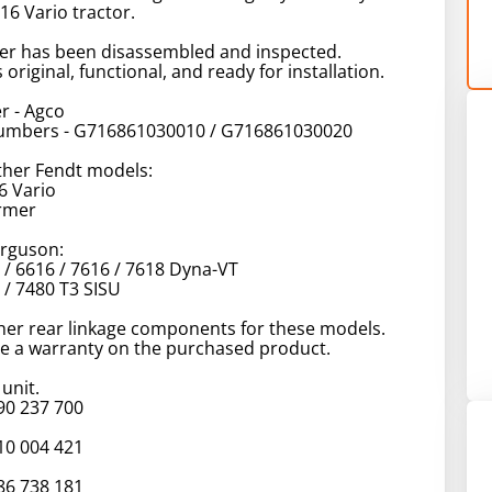
16 Vario tractor.
der has been disassembled and inspected.
 original, functional, and ready for installation.
r - Agco
umbers - G716861030010 / G716861030020
other Fendt models:
6 Vario
armer
rguson:
5 / 6616 / 7616 / 7618 Dyna-VT
 / 7480 T3 SISU
her rear linkage components for these models.
e a warranty on the purchased product.
 unit.
0 237 700
0 004 421
6 738 181