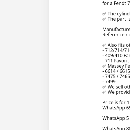
for a Fendt 7
✅ The cylin
✅ The part is
Manufacture
Reference n
✅ Also fits 
- 712/714/71
- 409/410 F
- 711 Favorit
✅ Massey Fe
- 6614 / 661
- 7475 / 7465
- 7499
✅ We sell ot
✅ We provid
Price is for 1
WhatsApp 69
WhatsApp 51
WhatsApp 88