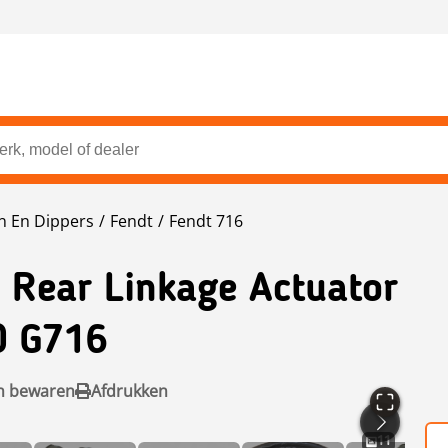
n En Dippers
Fendt
Fendt 716
 Rear Linkage Actuator
0 G716
n bewaren
Afdrukken
11