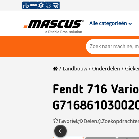
Alle categorieën
Landbouw
Onderdelen
Gieke
Fendt
716 Vario
G71686103002
Favoriet
Delen
Zoekopdrachte