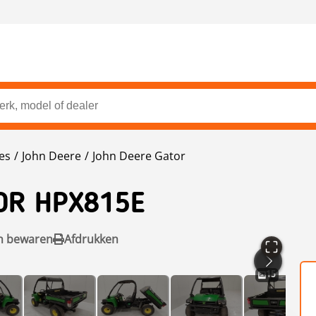
es
John Deere
John Deere Gator
OR HPX815E
n bewaren
Afdrukken
15