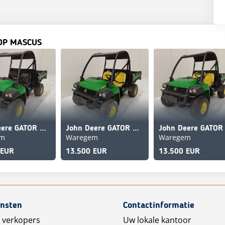
OP MASCUS
John Deere GATOR HPX815E
John Deere GATOR HPX815E
em
Waregem
Waregem
 EUR
13.500 EUR
13.500 EUR
ensten
Contactinformatie
 verkopers
Uw lokale kantoor