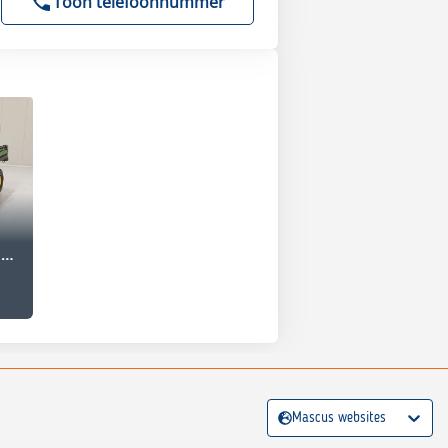
Toon telefoonnummer
John Deere GATOR HPX815E
Mascus websites