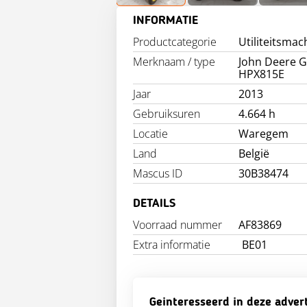
INFORMATIE
Productcategorie
Utiliteitsmac
Merknaam / type
John Deere 
HPX815E
Jaar
2013
Gebruiksuren
4.664 h
Locatie
Waregem
Land
België
Mascus ID
30B38474
DETAILS
Voorraad nummer
AF83869
Extra informatie
BE01
Geinteresseerd in deze adver