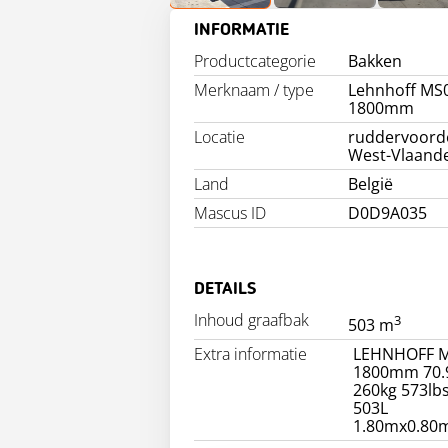
INFORMATIE
Productcategorie
Bakken
Merknaam / type
Lehnhoff MS
1800mm
Locatie
ruddervoord
West-Vlaand
Land
België
Mascus ID
D0D9A035
DETAILS
Inhoud graafbak
3
503 m
Extra informatie
LEHNHOFF 
1800mm 70.9
260kg 573lb
503L
1.80mx0.80