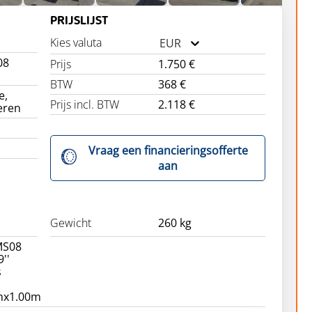
PRIJSLIJST
Kies valuta
EUR
08
Prijs
1.750 €
BTW
368 €
e,
Prijs incl. BTW
2.118 €
eren
Vraag een financieringsofferte
aan
Gewicht
260 kg
MS08
''
s
mx1.00m