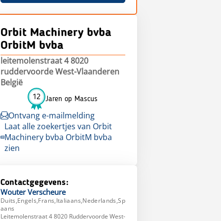
Orbit Machinery bvba
OrbitM bvba
leitemolenstraat 4 8020
ruddervoorde West-Vlaanderen
België
12
Jaren op Mascus
Ontvang e-mailmelding
Laat alle zoekertjes van Orbit
Machinery bvba OrbitM bvba
zien
Contactgegevens:
Wouter
Verscheure
Duits,Engels,Frans,Italiaans,Nederlands,Sp
aans
Leitemolenstraat 4 8020 Ruddervoorde West-