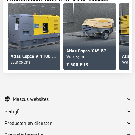
Atlas Copco XAS 87
Waregem
Atlas Copco V 1100 VSD
Atlas
Waregem
Ware
7.500 EUR
Mascus websites
Bedrijf
Producten en diensten