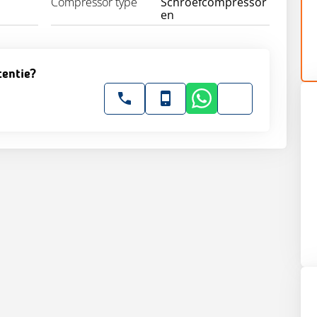
Compressor type
Schroefcompressor
en
tentie?