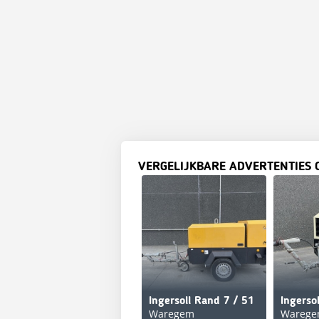
VERGELIJKBARE ADVERTENTIES 
Ingersoll Rand 7 / 51
Ingerso
Waregem
Wareg