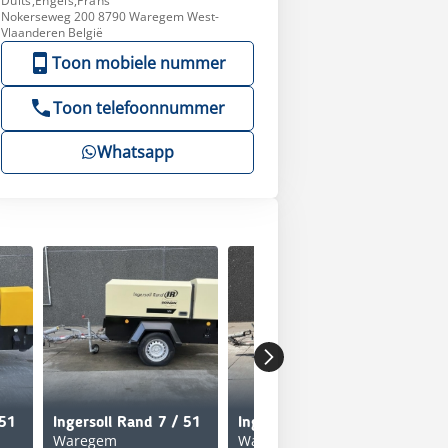
Duits,Engels,Frans
Nokerseweg 200 8790 Waregem West-
Vlaanderen België
Toon mobiele nummer
Toon telefoonnummer
Whatsapp
 51
Ingersoll Rand 7 / 51
Ingersoll Rand 7 / 51
Ing
Waregem
Waregem
Wa