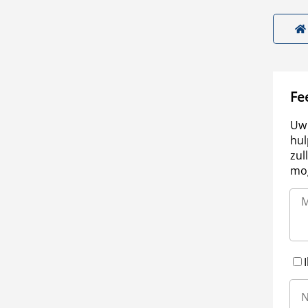
Fe
Uw 
hul
zul
mog