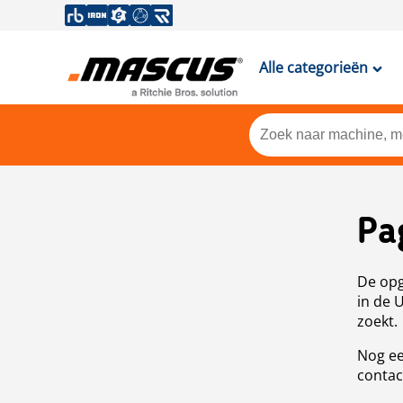
Alle categorieën
Pa
De opg
in de 
zoekt.
Nog ee
contac