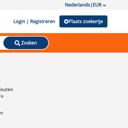
Nederlands
|
EUR
Login | Registreren
Plaats zoekertje
Zoeken
fouten
 u
en