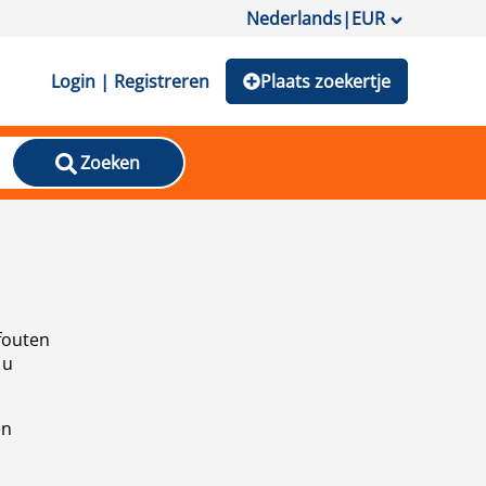
Nederlands
|
EUR
Login | Registreren
Plaats zoekertje
Zoeken
fouten
 u
en