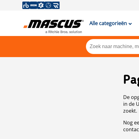
Alle categorieën
Pa
De opg
in de 
zoekt.
Nog ee
contac