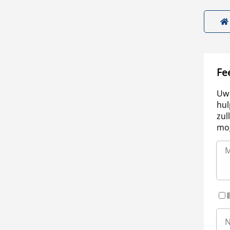
Fe
Uw 
hul
zul
mog