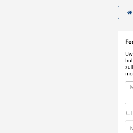
Fe
Uw 
hul
zul
mog