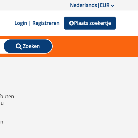
Nederlands
|
EUR
Login | Registreren
Plaats zoekertje
Zoeken
fouten
 u
en