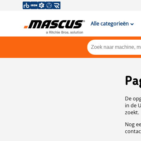
Alle categorieën
Pa
De opg
in de 
zoekt.
Nog ee
contac