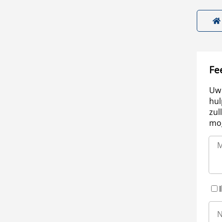
Fe
Uw 
hul
zul
mog