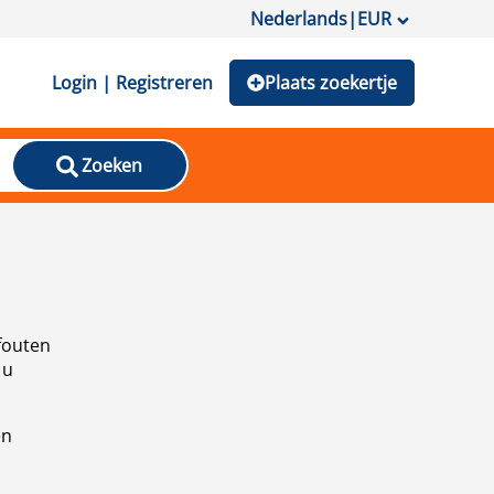
Nederlands
|
EUR
Login | Registreren
Plaats zoekertje
Zoeken
fouten
 u
en