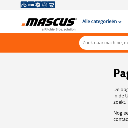
Alle categorieën
Pa
De opg
in de 
zoekt.
Nog ee
contac