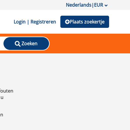
Nederlands
|
EUR
Login | Registreren
Plaats zoekertje
Zoeken
fouten
 u
en