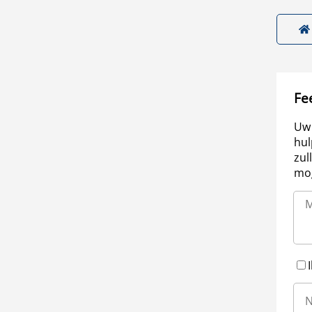
Fe
Uw 
hul
zul
mog