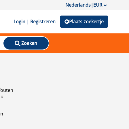
Nederlands
|
EUR
Login | Registreren
Plaats zoekertje
Zoeken
fouten
 u
en