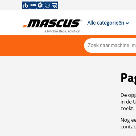
Alle categorieën
Pa
De opg
in de 
zoekt.
Nog ee
contac