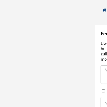
Fe
Uw 
hul
zul
mog