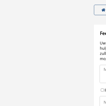
Fe
Uw 
hul
zul
mog