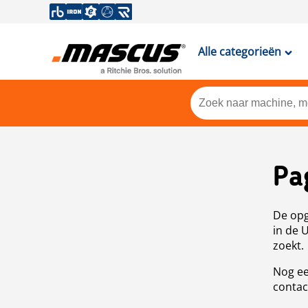
Alle categorieën
Pa
De opg
in de 
zoekt.
Nog ee
contac