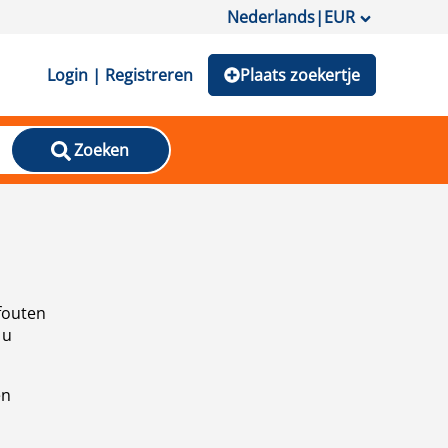
Nederlands
|
EUR
Login | Registreren
Plaats zoekertje
Zoeken
fouten
 u
en