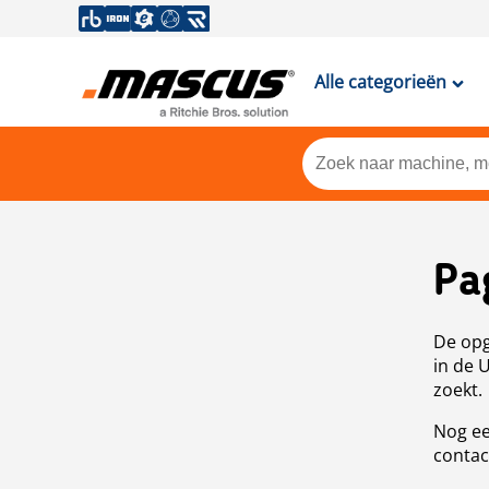
Alle categorieën
Pa
De opg
in de 
zoekt.
Nog ee
contac