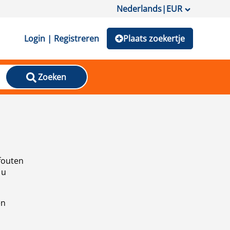
Nederlands
|
EUR
Login | Registreren
Plaats zoekertje
Zoeken
fouten
 u
en