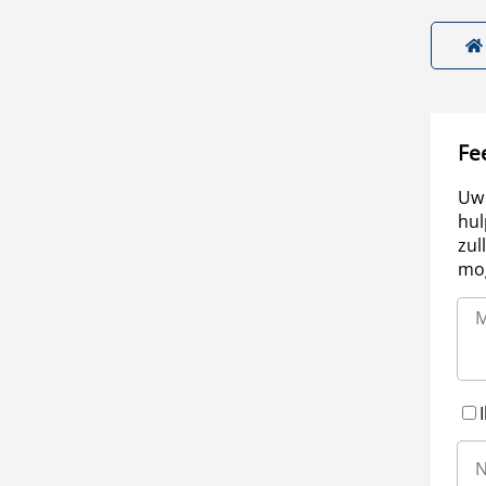
Fe
Uw 
hul
zul
mog