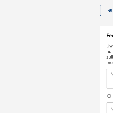
Fe
Uw 
hul
zul
mog