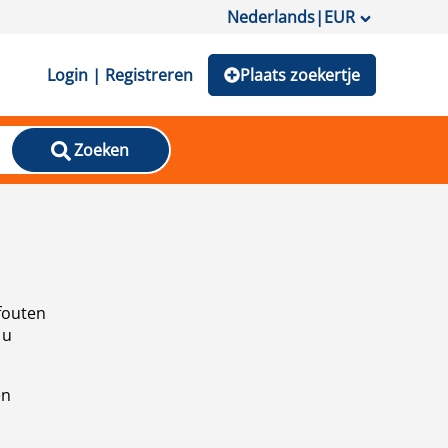
Nederlands
|
EUR
Login | Registreren
Plaats zoekertje
Zoeken
fouten
 u
en