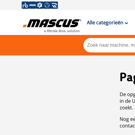
Alle categorieën
Pa
De opg
in de 
zoekt.
Nog ee
contac