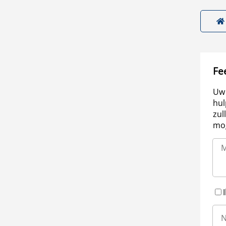
Fe
Uw 
hul
zul
mog