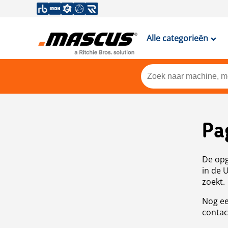
Alle categorieën
Pa
De opg
in de 
zoekt.
Nog ee
contac