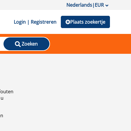
Nederlands
|
EUR
Login | Registreren
Plaats zoekertje
Zoeken
fouten
 u
en