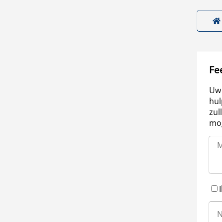
Fe
Uw 
hul
zul
mog