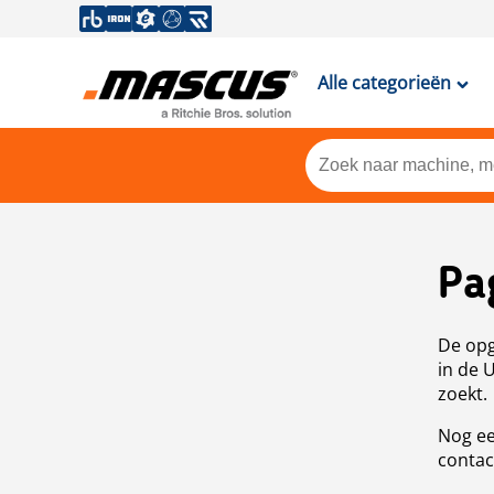
Alle categorieën
Pa
De opg
in de 
zoekt.
Nog ee
contac