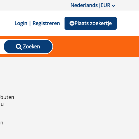
Nederlands
|
EUR
Login | Registreren
Plaats zoekertje
Zoeken
fouten
 u
en