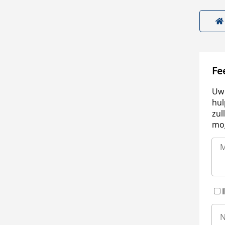
Fe
Uw 
hul
zul
mog