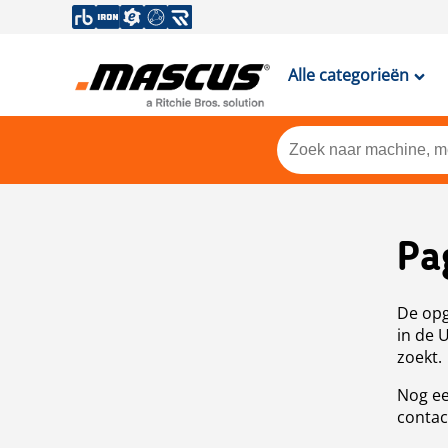
Alle categorieën
Pa
De opg
in de 
zoekt.
Nog ee
contac