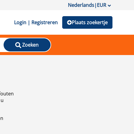
Nederlands
|
EUR
Login | Registreren
Plaats zoekertje
Zoeken
fouten
 u
en