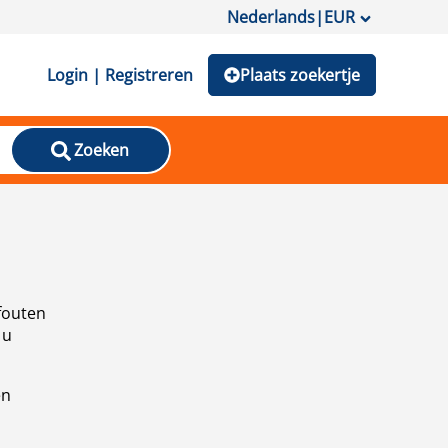
Nederlands
|
EUR
Login | Registreren
Plaats zoekertje
Zoeken
fouten
 u
en