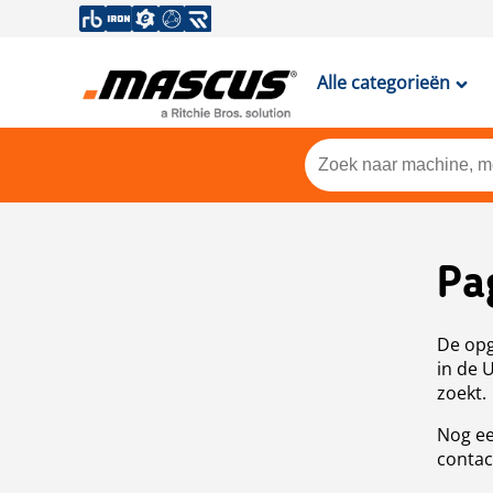
Alle categorieën
Pa
De opg
in de 
zoekt.
Nog ee
contac