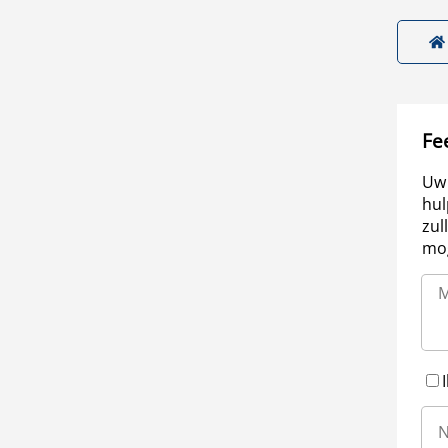
Fe
Uw 
hul
zul
mog