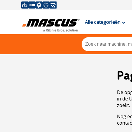
Alle categorieën
Pa
De opg
in de 
zoekt.
Nog ee
contac