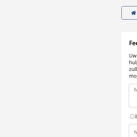
Fe
Uw 
hul
zul
mog