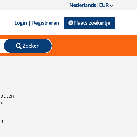
Nederlands
|
EUR
Login | Registreren
Plaats zoekertje
Zoeken
fouten
 u
en