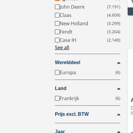
John Deere
Claas
New Holland
Fendt
Case IH
See all
Werelddeel
Europa
Land
Frankrijk
D
i
Prijs excl. BTW
Jaar