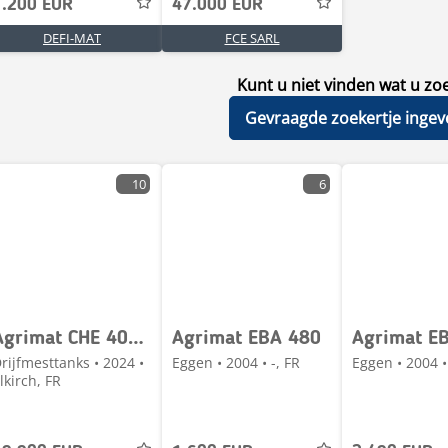
1.200 EUR
47.000 EUR
DEFI-MAT
FCE SARL
Kunt u niet vinden wat u zo
Gevraagde zoekertje ingev
10
6
Agrimat CHE 4000LT
Agrimat EBA 480
Agrimat E
rijfmesttanks • 2024 •
Eggen • 2004 • -, FR
Eggen • 2004 • 
llkirch, FR