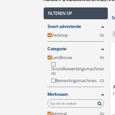
FILTEREN OP
S
Soort advertentie
Verkoop
Categorie
Landbouw
Grondbewerkingsmachines
Bemestingsmachines
E
Merknaam
Agrimat