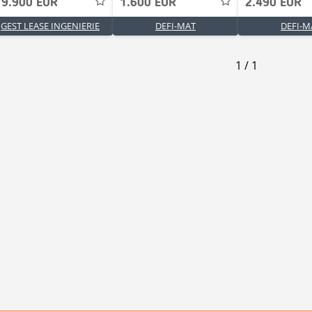
19.900 EUR
1.600 EUR
2.490 EUR
GEST LEASE INGENIERIE
DEFI-MAT
DEFI-M
1
/
1