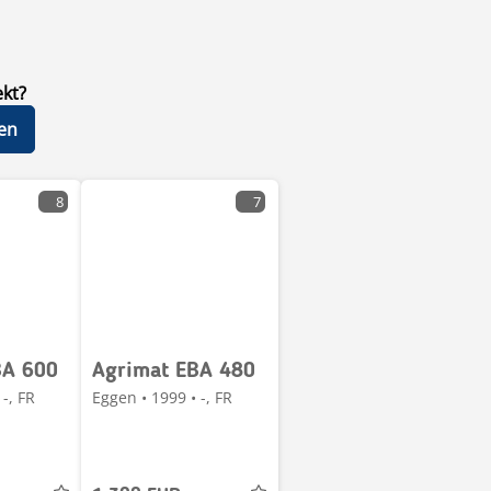
ekt?
en
8
7
BA 600
Agrimat EBA 480
-, FR
Eggen • 1999 • -, FR