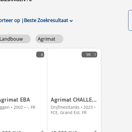
orteer op
|
Beste Zoekresultaat
Landbouw
Agrimat
6
99
1
Agrimat EBA
Agrimat CHALLENGER 19000/STEENO
ggen • 2002 • -, FR
Drijfmesttanks • 2023 •
FCE, Grand Est, FR