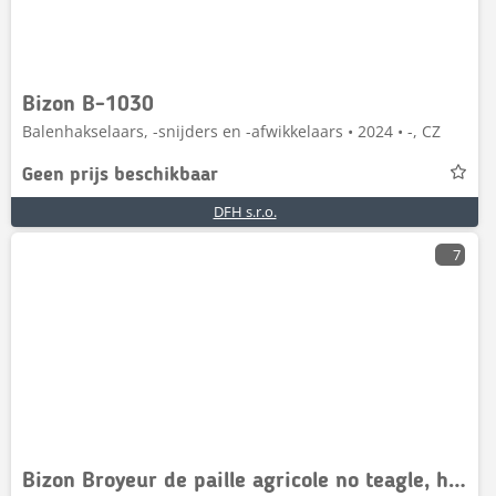
Bizon B-1030
Balenhakselaars, -snijders en -afwikkelaars • 2024 • -, CZ
Geen prijs beschikbaar
DFH s.r.o.
7
Bizon Broyeur de paille agricole no teagle, haybuster