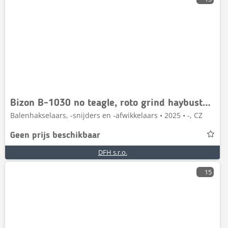
Bizon B-1030 no teagle, roto grind haybuster Grinder, Hä
Balenhakselaars, -snijders en -afwikkelaars • 2025 • -, CZ
Geen prijs beschikbaar
DFH s.r.o.
15