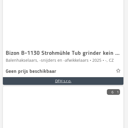
Bizon B-1130 Strohmühle Tub grinder kein Haybuster Stroh
Balenhakselaars, -snijders en -afwikkelaars • 2025 • -, CZ
Geen prijs beschikbaar
DFH s.r.o.
6
1