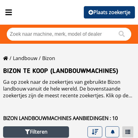
Plaats zoekertje
Landbouw
Bizon
BIZON TE KOOP (LANDBOUWMACHINES)
Ga op zoek naar de zoekertjes van gebruikte Bizon
landbouw vanuit de hele wereld. De bovenstaande
zoekertjes zijn de meest recente zoekertjes. Klik op de
knop sorteren om op merknaam, bouwjaar, prijs,
gebruiksuren en plaats te zoeken. Klik op de volgend link
om alle gebruike te bekijken.
BIZON LANDBOUWMACHINES AANBIEDINGEN : 10
Filteren