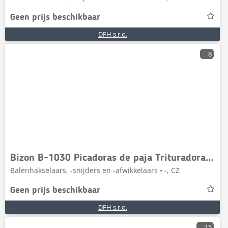
Geen prijs beschikbaar
DFH s.r.o.
8
Bizon B-1030 Picadoras de paja Trituradora de paja
Balenhakselaars, -snijders en -afwikkelaars • -, CZ
Geen prijs beschikbaar
DFH s.r.o.
15