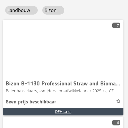
Landbouw
Bizon
7
Bizon B-1130 Professional Straw and Biomass Shredder/Gri
Balenhakselaars, -snijders en -afwikkelaars • 2025 • -, CZ
Geen prijs beschikbaar
DFH s.r.o.
6