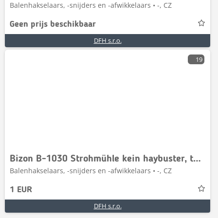
Balenhakselaars, -snijders en -afwikkelaars • -, CZ
Geen prijs beschikbaar
DFH s.r.o.
19
Bizon B-1030 Strohmühle kein haybuster, teagle
Balenhakselaars, -snijders en -afwikkelaars • -, CZ
1 EUR
DFH s.r.o.