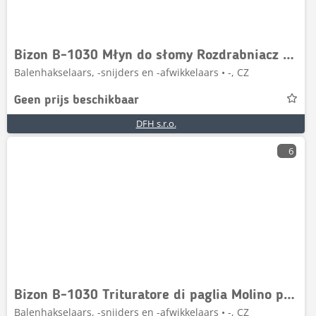
Bizon B-1030 Młyn do słomy Rozdrabniacz słomy haybuster
Balenhakselaars, -snijders en -afwikkelaars • -, CZ
Geen prijs beschikbaar
DFH s.r.o.
6
Bizon B-1030 Trituratore di paglia Molino per cereali, c
Balenhakselaars, -snijders en -afwikkelaars • -, CZ