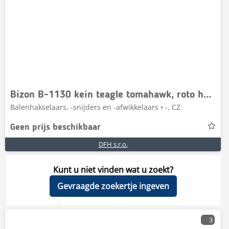
Bizon B-1130 kein teagle tomahawk, roto haybuster
Balenhakselaars, -snijders en -afwikkelaars • -, CZ
Geen prijs beschikbaar
DFH s.r.o.
Kunt u niet vinden wat u zoekt?
Gevraagde zoekertje ingeven
3