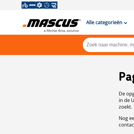
Alle categorieën
Pa
De opg
in de 
zoekt.
Nog ee
contac