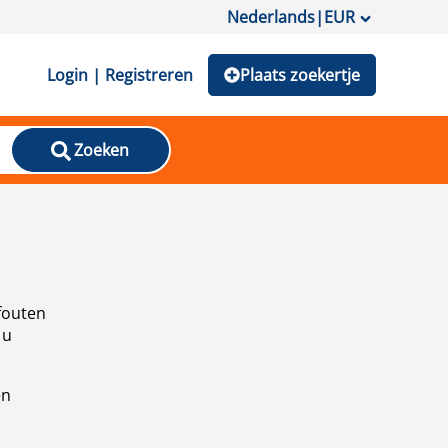
Nederlands
|
EUR
Login | Registreren
Plaats zoekertje
Zoeken
fouten
 u
en