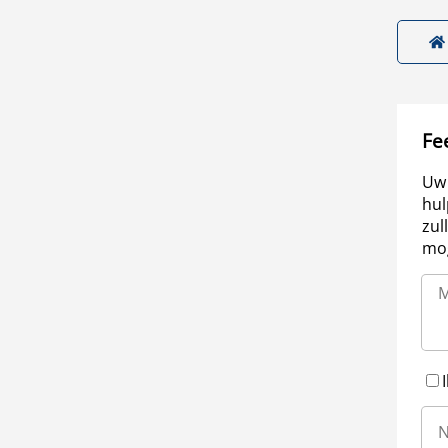
Fe
Uw 
hul
zul
mog