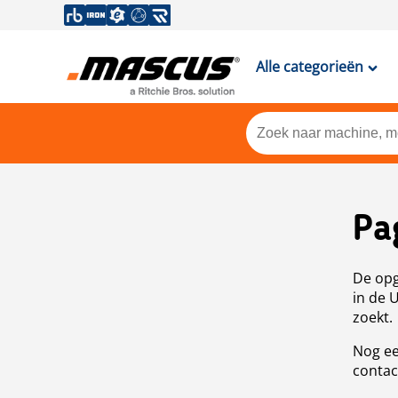
Alle categorieën
Pa
De opg
in de 
zoekt.
Nog ee
contac