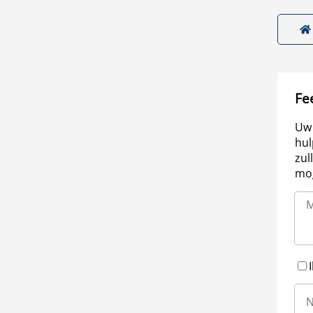
Fe
Uw 
hul
zul
mog