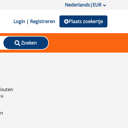
Nederlands
|
EUR
Login | Registreren
Plaats zoekertje
Zoeken
fouten
 u
en