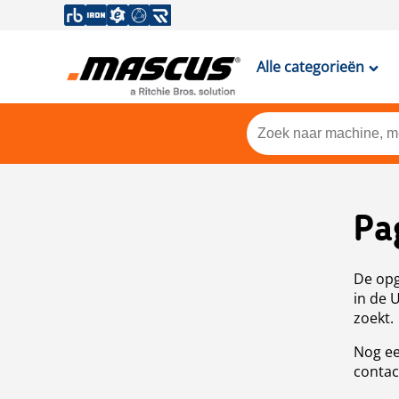
Alle categorieën
Pa
De opg
in de 
zoekt.
Nog ee
contac