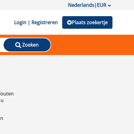
Nederlands
|
EUR
Login | Registreren
Plaats zoekertje
Zoeken
fouten
 u
en