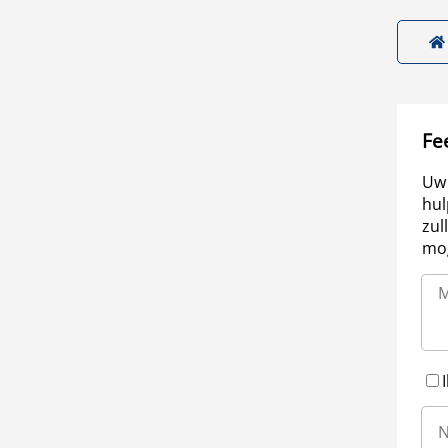
Fe
Uw 
hul
zul
mog