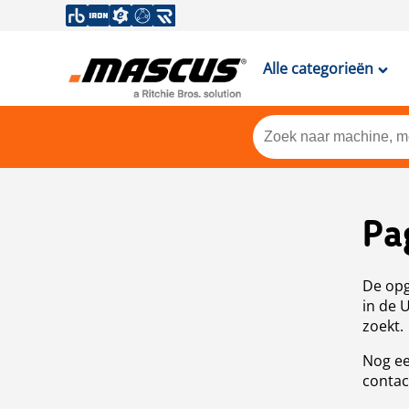
Alle categorieën
Pa
De opg
in de 
zoekt.
Nog ee
contac