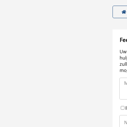
Fe
Uw 
hul
zul
mog