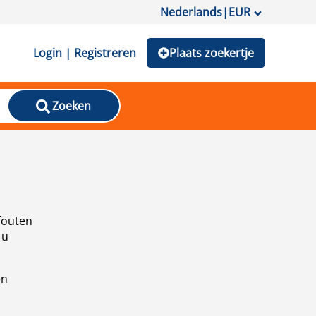
Nederlands
|
EUR
Login | Registreren
Plaats zoekertje
Zoeken
fouten
 u
en