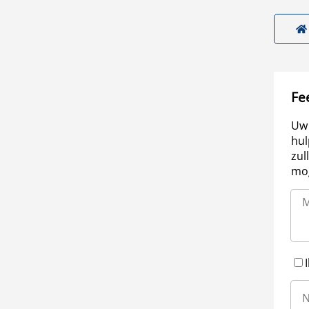
Fe
Uw 
hul
zul
mog