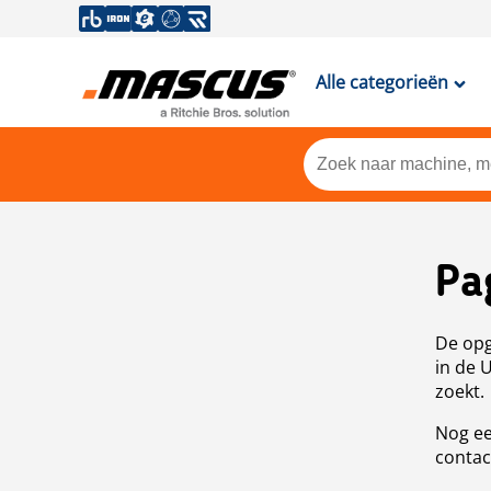
Alle categorieën
Pa
De opg
in de 
zoekt.
Nog ee
contac