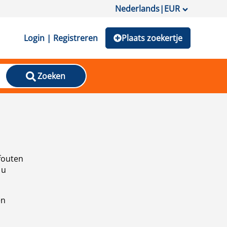
Nederlands
|
EUR
Login | Registreren
Plaats zoekertje
Zoeken
fouten
 u
en