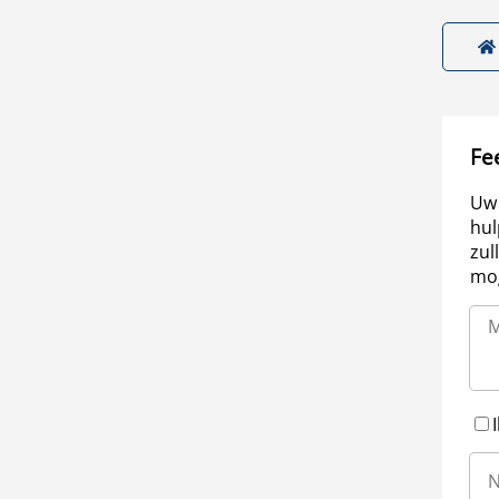
Fe
Uw 
hul
zul
mog