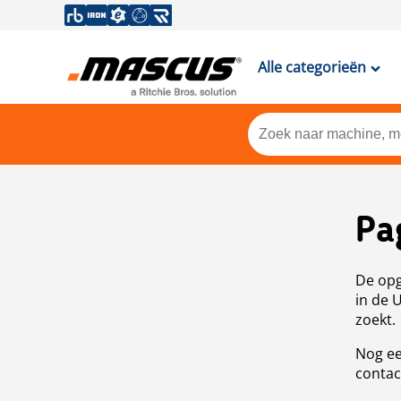
Alle categorieën
Pa
De opg
in de 
zoekt.
Nog ee
contac