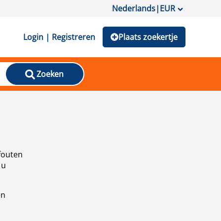
Nederlands
|
EUR
Login | Registreren
Plaats zoekertje
Zoeken
fouten
 u
en