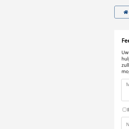
Fe
Uw 
hul
zul
mog