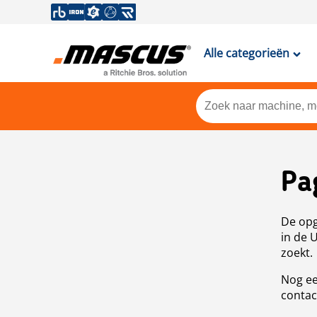
Alle categorieën
Pa
De opg
in de 
zoekt.
Nog ee
contac