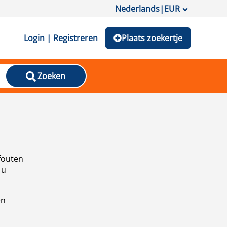
Nederlands
|
EUR
Login | Registreren
Plaats zoekertje
Zoeken
fouten
 u
en