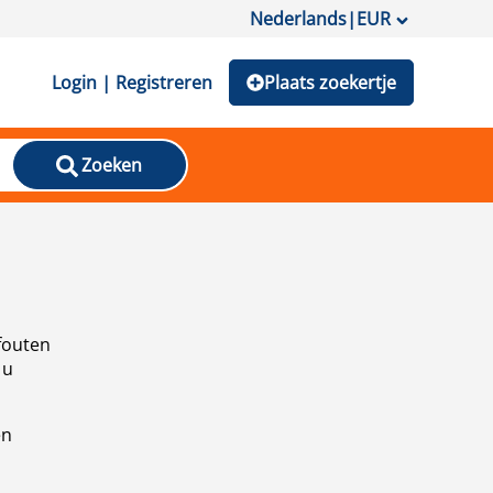
Nederlands
|
EUR
Login | Registreren
Plaats zoekertje
Zoeken
fouten
 u
en