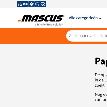
Alle categorieën
Pa
De opg
in de 
zoekt.
Nog ee
contac