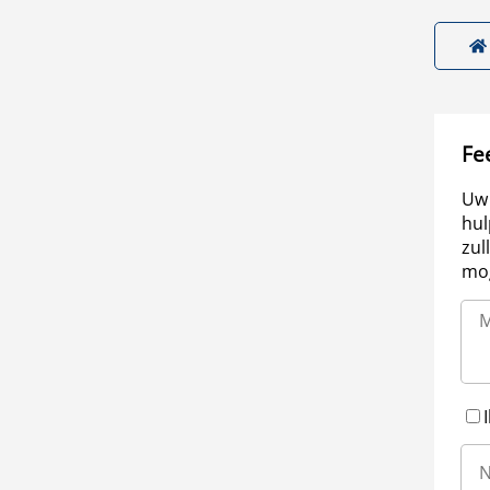
Fe
Uw 
hul
zul
mog