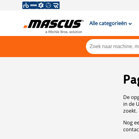
Alle categorieën
Pa
De opg
in de 
zoekt.
Nog ee
contac