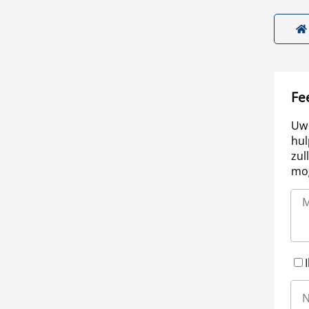
Fe
Uw 
hul
zul
mog