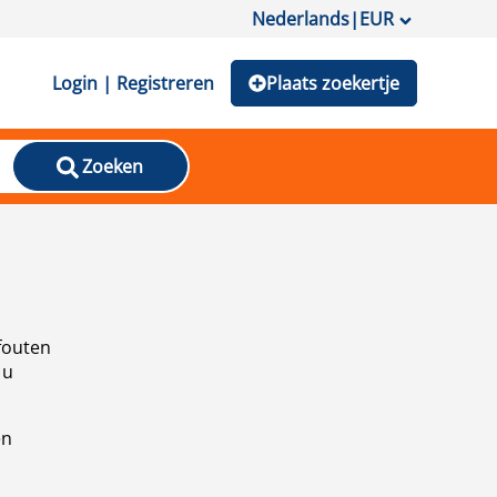
Nederlands
|
EUR
Login | Registreren
Plaats zoekertje
Zoeken
fouten
 u
en