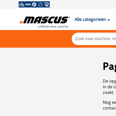
Alle categorieën
Pa
De opg
in de 
zoekt.
Nog ee
contac