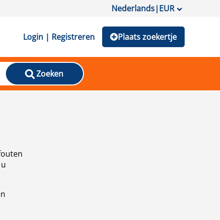
Nederlands
|
EUR
Login | Registreren
Plaats zoekertje
Zoeken
fouten
 u
en