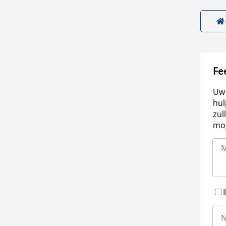
Fe
Uw 
hul
zul
mog