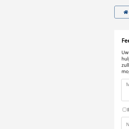
Fe
Uw 
hul
zul
mog