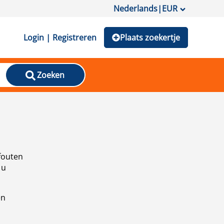
Nederlands
|
EUR
Login | Registreren
Plaats zoekertje
Zoeken
fouten
 u
en