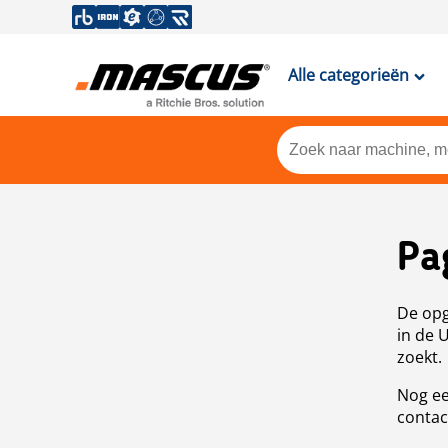
Alle categorieën
Pa
De opg
in de 
zoekt.
Nog ee
contac