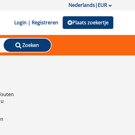
Nederlands
|
EUR
Login | Registreren
Plaats zoekertje
Zoeken
fouten
 u
en