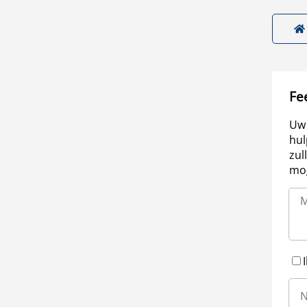
Fe
Uw 
hul
zul
mog