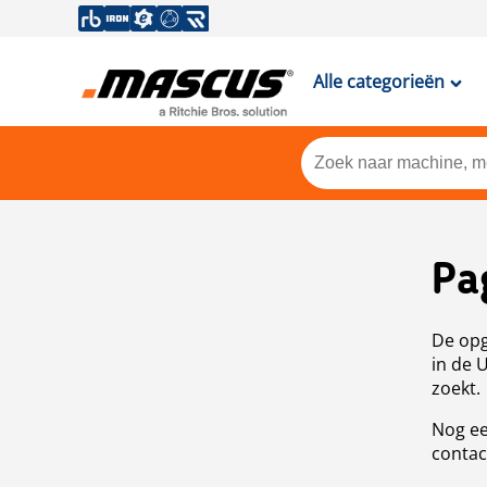
Alle categorieën
Pa
De opg
in de 
zoekt.
Nog ee
contac